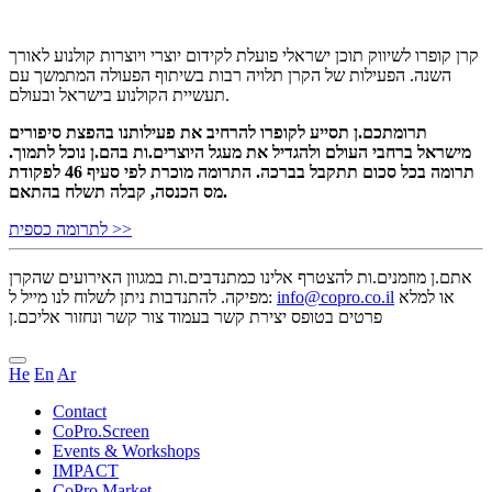
קרן קופרו לשיווק תוכן ישראלי פועלת לקידום יוצרי ויוצרות קולנוע לאורך
השנה. הפעילות של הקרן תלויה רבות בשיתוף הפעולה המתמשך עם
תעשיית הקולנוע בישראל ובעולם.
תרומתכם.ן תסייע לקופרו להרחיב את פעילותנו בהפצת סיפורים
מישראל ברחבי העולם ולהגדיל את מעגל היוצרים.ות בהם.ן נוכל לתמוך.
תרומה בכל סכום תתקבל בברכה. התרומה מוכרת לפי סעיף 46 לפקודת
מס הכנסה, קבלה תשלח בהתאם.
לתרומה כספית >>
אתם.ן מוזמנים.ות להצטרף אלינו כמתנדבים.ות במגוון האירועים שהקרן
מפיקה. להתנדבות ניתן לשלוח לנו מייל ל:
info@copro.co.il
או למלא
פרטים בטופס יצירת קשר בעמוד צור קשר ונחזור אליכם.ן
He
En
Ar
Contact
CoPro.Screen
Events & Workshops
IMPACT
CoPro Market