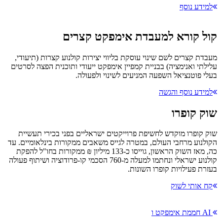
למידע נוסף
קול קורא למעבדת אימפקט קצרים
מעבדת קצרים לשם שינוי עוסקת בליווי יצירות קולנוע קצרות (תיעודי,
עלילתי ואנימציה) בבניית קמפיין אימפקט ייעודי ותוכנית הפצה לסרטים
בעלי פוטנציאל השפעה המניעים לשינוי ולפעולה.
למידע נוסף והגשה
שוק קופרו
שוק קופרו מוקדש לחשיפת פרוייקטים ישראליים בפני בכירי תעשיית
הקולנוע מרחבי העולם, במטרה לגייס משאבים ממקורות בינלאומיים. עד
כה, מאז השוק הראשון, גוייסו כ-133 מיליון ₪ ממקורות בחו"ל להפקת
קולנוע ישראלי ונחתמו למעלה מ-760 הסכמי קו-פרודוציה ושיתוף פעולה
בעזרת פעילויות קופרו השונות.
קח אותי לשוק
AI חממת אימפקט ו