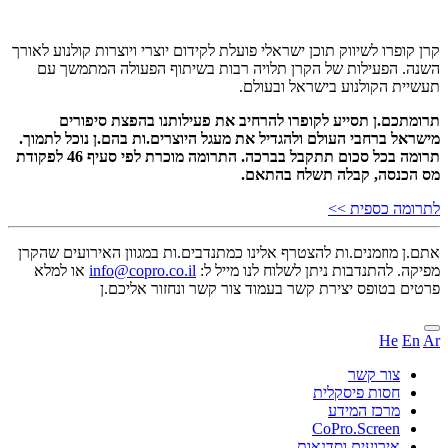
קרן קופרו לשיווק תוכן ישראלי פועלת לקידום יוצרי ויוצרות קולנוע לאורך
השנה. הפעילות של הקרן תלויה רבות בשיתוף הפעולה המתמשך עם
תעשיית הקולנוע בישראל ובעולם.
תרומתכם.ן תסייע לקופרו להרחיב את פעילותנו בהפצת סיפורים
מישראל ברחבי העולם ולהגדיל את מעגל היוצרים.ות בהם.ן נוכל לתמוך.
תרומה בכל סכום תתקבל בברכה. התרומה מוכרת לפי סעיף 46 לפקודת
מס הכנסה, קבלה תשלח בהתאם.
לתרומה כספית >>
אתם.ן מוזמנים.ות להצטרף אלינו כמתנדבים.ות במגוון האירועים שהקרן
מפיקה. להתנדבות ניתן לשלוח לנו מייל ל:
info@copro.co.il
או למלא
פרטים בטופס יצירת קשר בעמוד צור קשר ונחזור אליכם.ן
He
En
Ar
צור קשר
חסות פיסקלית
מרכז המידע
CoPro.Screen
אירועים וסדנאות