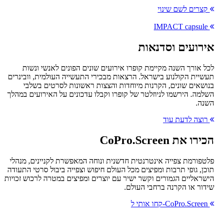
קצרים לשם שינוי
IMPACT capsule
אירועים וסדנאות
לכל אורך השנה מקיימת קופרו אירועים שונים הפונים לאנשי ונשות
תעשיית הקולנוע בישראל. הרצאות מבכירי התעשייה העולמית, וובינרים
בנושאים שונים, הקרנות מיוחדות והצצות ראשונות לסרטים בשלבי
השלמה. הירשמו לניוזלטר של קופרו וקבלו עדכונים על האירועים במהלך
השנה.
רוצה לדעת עוד
הכירו את CoPro.Screen
פלטפורמת צפייה אינטרנטית חדשנית ונוחה המאפשרת לקניינים, מנהלי
תוכן, גופי תרבות ומפיצים מכל העולם חיפוש וצפייה ביבול סרטי התעודה
הישראליים הגמורים וקשר ישיר עם יוצרים ומפיצים במטרה לרכוש זכויות
שידור או הקרנה ברחבי העולם.
CoPro.Screen-קחו אותי ל