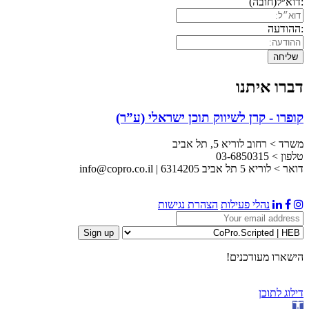
:דוא״ל
(חובה)
:ההודעה
דברו איתנו
קופרו - קרן לשיווק תוכן ישראלי (ע”ר)
משרד > רחוב לוריא 5, תל אביב
טלפון > 03-6850315
דואר > לוריא 5 תל אביב 6314205 | info@copro.co.il
נהלי פעילות
הצהרת נגישות
הישארו מעודכנים!
דילוג לתוכן
פתח