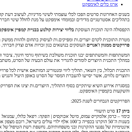
ארגז כלים לאימפקט
בשנים האחרונות סרטים הפכו לכלי עוצמתי לשינוי מדיניות, לעיצוב דעת קה
בתהליכים אסטרטגיים מדידים ובמומחי אימפקט על מנת לחולל שינוי חברתי
הקפסולה הינה תוכנית העוסקת
בליווי יצירות קולנוע בבניית קמפיין אימפקט
מטרת התוכנית לקדם יוצרים.ות ומפיקים.ות לעיסוק בתחום ולהוות ממשק בי
פרויקטים ממגוון ז'אנרים
העוסקים בנושאים כגון זכויות אדם וצדק חברתי, סבי
המשתתפות והמשתתפים יבנו תוכנית משולבת בשיתוף גורמי חינוך, ציבור ו
במהלך התכנית היוצרים לומדים להגדיר את עולם הבעיה של הסרט, משתמש
התכנית תכלול, בין השאר, תהליך ליווי ומנטורינג המותאם אישית לכל פר
ותוצרים נלווים, אשר יסייעו להעברת המסר של הסרט באופן היעיל והנגיש ב
במסגרת אירוע השיא שיתקיים בסוף התהליך, היוצרים.ות יציגו את הפרויק
והשקעות בקמפיין האימפקט.
הפרויקטים הנבחרים לשנת 2025:
ביתן 17
סרט תיעודי
בימוי – כרמן אלמקייס עמוס, מיטל אבוקסיס | הפקה: רפאל בלולו, עמנואל 
בשנות ה־50 הוקרנו בכפייה כ־100 אלף ילדי עול
אינטימיות של נפגעי ההקרנות ובני משפחותיהם, נחשפת רשת הטיפול של או