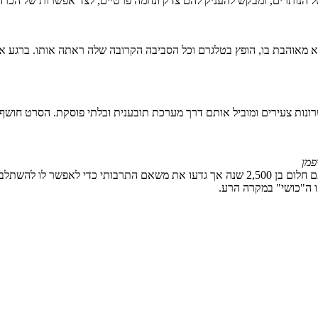
של הנותרים, ומבקש להעניק להם צדק ונחמה פרטיים, לצד אפשרות של הכרה
על ידי הבחור שהיא מאוהבת בו, הופץ בטלגרם וכל הסביבה הקרובה שלה ראתה אותו
שרונות צעירים ומוביל אותם דרך מערכת תובענית ובלתי פוסקת. הסרט חו
פמן
תלוש – ישראלי אתיופי שעלה בגיל צעיר או נולד בארץ, אחרי שהוריו עלו עם חלום בן 2,500 שנה
ו ה"כושי" במקרה הרע.