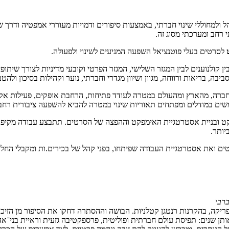
ל ולמחוללי שינוי חברתי, באמצעות סיפורים ודמויות מעוררי אמפטיה ודרך 
 רחב ומערכתי מסוג זה.
לסרטים בעלי פוטנציאל השפעה המניעים לשינוי ולפעולה.
ן קולנוענים לבין המגזר השלישי, המגזר הפרטי וקובעי מדיניות לצורך שיתו
בה, בריאות ורווחה, מגוון ושיוון מגדרי וחברתי, נוער וקהילות בסיכון ולהטב
חברה, מהארץ ומהעולם במטרה לעודד פתיחות, הרחבת אופקים, פעילות אקטיב
ים במודלים ומפתחים תאוריות שינוי במטרה להביא להשפעה ציבורית רחב
ויקט ובניית אסטרטגיית האימפקט וההפצה של הסרטים. תתבצע עבודה מקיפה 
יותר.
טים ואת אסטרטגיית העבודה שפיתחו, בפני קהל של בכירים.ות ומקבלי החל
ברבי
ים בישראל, רובם מצפון אפריקה, בהקרנות רנטגן קטלניות. הבושה וההסתרה דחקו את הסיפ
תן שנים: תפיסת עולם חברתית ופוליטית, פרספקטיבה גזעית וראיית בני־אד