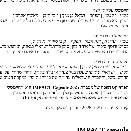
בארה״ב ובעולם היהודי כולו. ילדי הגזזת ממסגר מחדש את הסיפור בקולם 
חיימשלי
עלילתי קצר
בימוי – זיו ממון | הפקה – הראל בן מלך | ליווי תוכן – מאשה אברבוך
יסמין היא נערה בת 17 שמגלה שסרטון מיני שלה שצולם 
אחר המפיץ שלו.
בני המזל
סרט תיעודי
בימוי – עידו חן, דנה הכהן | הפקה – קובי מזרחי ואוהד סן
בסרט נחשף סיפורו של אוהד כהן, סוכן כדורגל ישראלי בגאנה, המחפש כי
התרבותיים והנפשיים שהשחקנים הצעירים מתמודדים איתם בארץ זרה.
תלושים
סדרה תיעודית
בימוי – אבישי מלסאן צגהון | הפקה – יואב לשם | הפקת אימפקט – מרב שי
החדש נכשל, והחברה הישראלית עדיין רואה בו "האתיופי" במקרה הטוב א
הפרוייקט הזוכה של מעבדת IMPACT Capsule 2025 הוא "חיימשלי"
בימוי – זיו ממון | הפקה – הראל בן מלך | ליווי תוכן – מאשה אברבוך
הסרט זכה במענק אימפקט מטעם קופרו ובית ההשקעות IBI
קיום הקפסולה בשנת 2026 יעודכן בהמשך השנה.
IMPACT capsule