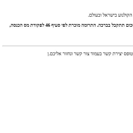
הקולנוע בישראל ובעולם.
תרומתכם.ן תסייע לקופרו להרחיב את פעילותנו בהפצת סיפורים מישראל ברחבי העולם ולהגדיל את מעגל היוצרים.ות בהם.ן נוכל לתמוך. תרומה בכל סכום תתקבל בברכה. התרומה מוכרת לפי סעיף 46 לפקודת מס הכנסה,
פס יצירת קשר בעמוד צור קשר ונחזור אליכם.ן